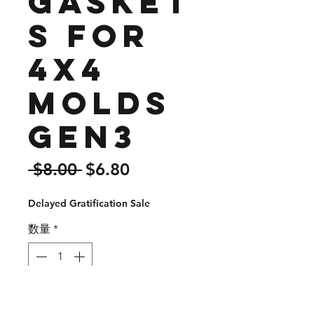
Gasket
s for
4x4
Molds
Gen3
通
セ
 $8.00 
$6.80
常
ー
Delayed Gratification Sale
価
ル
格
価
数量
*
格
カートに追加する