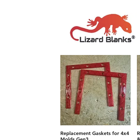
Replacement Gaskets for 4x4
クイックビュー
R
Molds Gen3
&