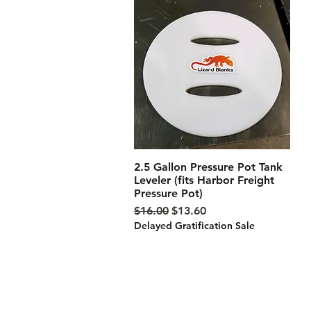
2.5 Gallon Pressure Pot Tank
クイックビュー
Leveler (fits Harbor Freight
Pressure Pot)
通常価格
セール価格
$16.00
$13.60
Delayed Gratification Sale