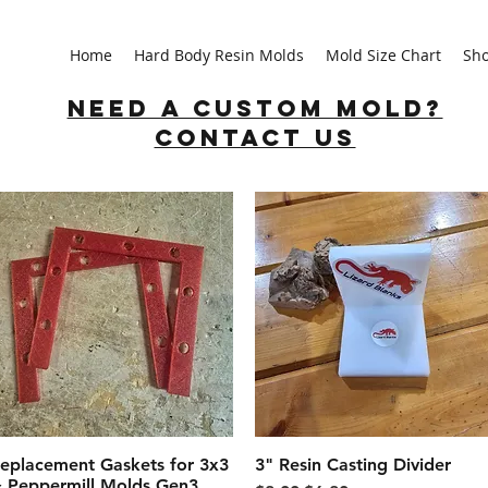
Home
Hard Body Resin Molds
Mold Size Chart
Sh
Need a custom mold?
Contact us
eplacement Gaskets for 3x3
クイックビュー
3" Resin Casting Divider
クイックビュー
 Peppermill Molds Gen3