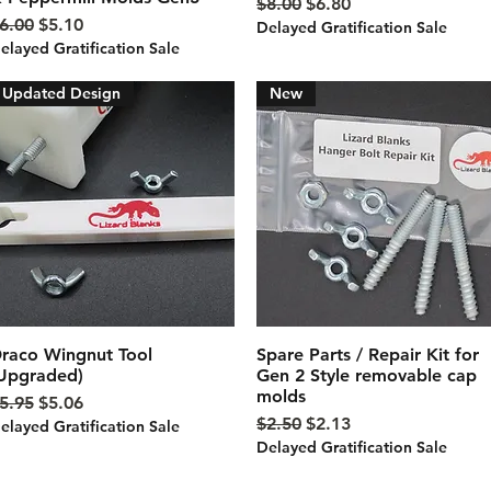
通常価格
セール価格
$8.00
$6.80
通常価格
セール価格
6.00
$5.10
Delayed Gratification Sale
elayed Gratification Sale
Updated Design
New
raco Wingnut Tool
クイックビュー
Spare Parts / Repair Kit for
クイックビュー
Upgraded)
Gen 2 Style removable cap
molds
通常価格
セール価格
5.95
$5.06
通常価格
セール価格
$2.50
$2.13
elayed Gratification Sale
Delayed Gratification Sale