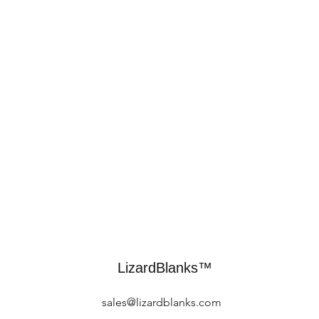
LizardBlanks™
sales@lizardblanks.com